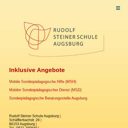
Allgemeines
Aktuelles
Schule
Frühförderung
Startseite
Unsere Grundlagen
Inklusive Angebote
Träger
Inklusive Angebote
Mobile Sonderpädagogische Hilfe (MSH)
Mobiler Sonderpädagogischer Dienst (MSD)
Vertrauensstelle für Gewaltprävention
Sonderpädagogische Beratungsstelle Augsburg
Tagesstätte
Öffnungszeiten
Rudolf Steiner Schule Augsburg
|
Schäfflerbachstr. 26
|
86153 Augsburg
|
Stellenangebote
Tel.: 0821.790840
|