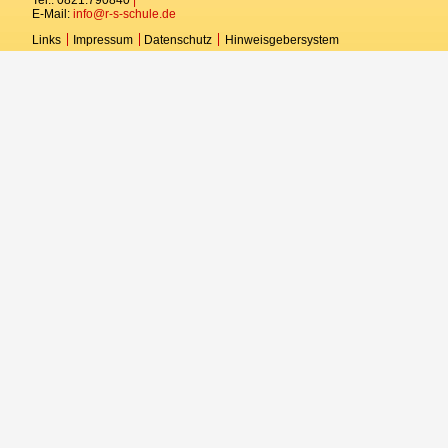
E-Mail:
info@r-s-schule.de
Kontakt
Links
Impressum
Datenschutz
Hinweisgebersystem
E-MAIL-PORTAL