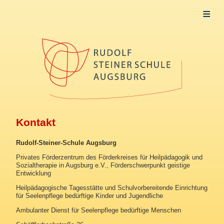
Allgemeines
Aktuelles
Schule
Frühförderung
Startseite
Unsere Grundlagen
Kontakt
Träger
Inklusive Angebote
Rudolf-Steiner-Schule Augsburg
Privates Förderzentrum des Förderkreises für Heilpädagogik und
Vertrauensstelle für Gewaltprävention
Sozialtherapie in Augsburg e.V., Förderschwerpunkt geistige
Entwicklung
Tagesstätte
Heilpädagogische Tagesstätte und Schulvorbereitende Einrichtung
für Seelenpflege bedürftige Kinder und Jugendliche
Öffnungszeiten
Ambulanter Dienst für Seelenpflege bedürftige Menschen
Stellenangebote