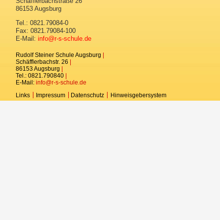
Schäfflerbachstraße 26
86153 Augsburg
Kontakt
Tel.: 0821.79084-0
Fax: 0821.79084-100
E-MAIL-PORTAL
E-Mail:
info@r-s-schule.de
Rudolf Steiner Schule Augsburg
|
Schäfflerbachstr. 26
|
86153 Augsburg
|
Tel.: 0821.790840
|
E-Mail:
info@r-s-schule.de
Links
Impressum
Datenschutz
Hinweisgebersystem