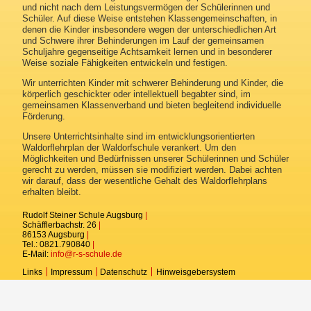
und nicht nach dem Leistungsvermögen der Schülerinnen und
Eltern-Mitarbeiter-Rat
Schüler. Auf diese Weise entstehen Klassengemeinschaften, in
denen die Kinder insbesondere wegen der unterschiedlichen Art
und Schwere ihrer Behinderungen im Lauf der gemeinsamen
Inklusive Angebote
Schuljahre gegenseitige Achtsamkeit lernen und in besonderer
Weise soziale Fähigkeiten entwickeln und festigen.
Ernährung
Wir unterrichten Kinder mit schwerer Behinderung und Kinder, die
körperlich geschickter oder intellektuell begabter sind, im
Ferienbetreuung
gemeinsamen Klassenverband und bieten begleitend individuelle
Förderung.
Unsere Unterrichtsinhalte sind im entwicklungsorientierten
Waldorflehrplan der Waldorfschule verankert. Um den
Möglichkeiten und Bedürfnissen unserer Schülerinnen und Schüler
gerecht zu werden, müssen sie modifiziert werden. Dabei achten
wir darauf, dass der wesentliche Gehalt des Waldorflehrplans
erhalten bleibt.
Rudolf Steiner Schule Augsburg
|
Schäfflerbachstr. 26
|
86153 Augsburg
|
Tel.: 0821.790840
|
E-Mail:
info@r-s-schule.de
Links
Impressum
Datenschutz
Hinweisgebersystem