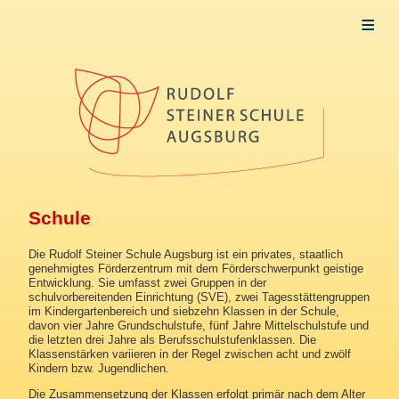
Allgemeines
Aktuelles
Schule
Frühförderung
Startseite
Aufnahme
Schule
Schulvorbereitende Einrichtung
Grund- und Mittelschulstufe
Die Rudolf Steiner Schule Augsburg ist ein privates, staatlich
genehmigtes Förderzentrum mit dem Förderschwerpunkt geistige
Entwicklung. Sie umfasst zwei Gruppen in der
Berufsschulstufe
schulvorbereitenden Einrichtung (SVE), zwei Tagesstättengruppen
im Kindergartenbereich und siebzehn Klassen in der Schule,
Fachdienst
davon vier Jahre Grundschulstufe, fünf Jahre Mittelschulstufe und
die letzten drei Jahre als Berufsschulstufenklassen. Die
Schülermitverantwortung SMV
Klassenstärken variieren in der Regel zwischen acht und zwölf
Kindern bzw. Jugendlichen.
Café Mittendrin
Die Zusammensetzung der Klassen erfolgt primär nach dem Alter