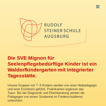
Allgemeines
Aktuelles
Schule
Frühförderung
Startseite
Aufnahme
Die SVE Mignon für
Schulvorbereitende Einrichtung
Seelenpflegebedürftige Kinder ist ein
Grund- und Mittelschulstufe
Waldorfkindergarten mit integrierter
Tagesstätte.
Berufsschulstufe
Fachdienst
Unsere Gruppen mit 7- 9 Kindern werden von einer Heilpädagogin
und einer Erzieherin geführt, Praktikanten ergänzen das
Team. Bei der Diagnostik und Elternberatung werden die
Schülermitverantwortung SMV
Pädagogen von einem Studienrat im Förderschuldienst
unterstützt.
Café Mittendrin