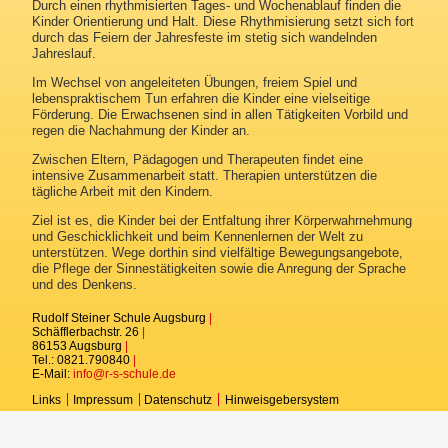
Durch einen rhythmisierten Tages- und Wochenablauf finden die
Kinder Orientierung und Halt. Diese Rhythmisierung setzt sich fort
Eltern-Mitarbeiter-Rat
durch das Feiern der Jahresfeste im stetig sich wandelnden
Jahreslauf.
Inklusive Angebote
Im Wechsel von angeleiteten Übungen, freiem Spiel und
lebenspraktischem Tun erfahren die Kinder eine vielseitige
Ernährung
Förderung. Die Erwachsenen sind in allen Tätigkeiten Vorbild und
regen die Nachahmung der Kinder an.
Ferienbetreuung
Zwischen Eltern, Pädagogen und Therapeuten findet eine
intensive Zusammenarbeit statt. Therapien unterstützen die
tägliche Arbeit mit den Kindern.
Ziel ist es, die Kinder bei der Entfaltung ihrer Körperwahrnehmung
und Geschicklichkeit und beim Kennenlernen der Welt zu
unterstützen. Wege dorthin sind vielfältige Bewegungsangebote,
die Pflege der Sinnestätigkeiten sowie die Anregung der Sprache
und des Denkens.
Rudolf Steiner Schule Augsburg
|
Schäfflerbachstr. 26
|
86153 Augsburg
|
Tel.: 0821.790840
|
E-Mail:
info@r-s-schule.de
Links
Impressum
Datenschutz
Hinweisgebersystem